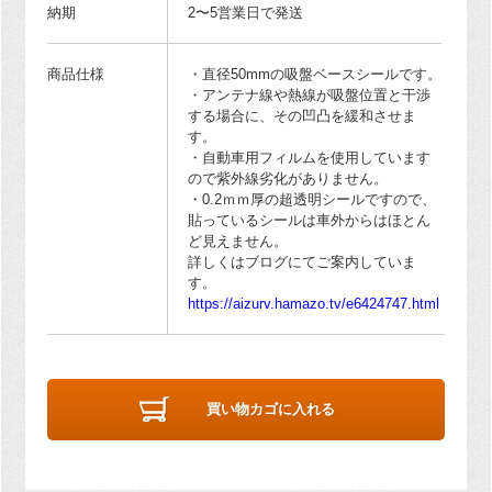
納期
2〜5営業日で発送
商品仕様
・直径50mmの吸盤ベースシールです。
・アンテナ線や熱線が吸盤位置と干渉
する場合に、その凹凸を緩和させま
す。
・自動車用フィルムを使用しています
ので紫外線劣化がありません。
・0.2ｍｍ厚の超透明シールですので、
貼っているシールは車外からはほとん
ど見えません。
詳しくはブログにてご案内していま
す。
https://aizurv.hamazo.tv/e6424747.html
買い物カゴに入れる