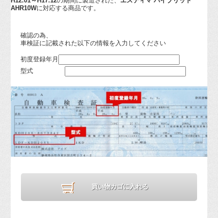
H12.01～H17.12
の期間に製造された、
エスティマ ハイブリッド
AHR10W
に対応する商品です。
確認の為、
車検証に記載された以下の情報を入力してください
初度登録年月
型式
買い物カゴに入れる