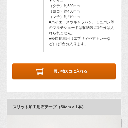
▼サイズ
（タテ）約520mm
（ヨコ）約450mm
（マチ）約270mm
■ハイエースやキャラバン、ミニバン等
のマルチシェードは収納袋に1台分は入
れられません。
■軽自動車用（エブリィやアトレーな
ど）は1台分入ります。
買い物カゴに入れる
スリット加工用布テープ（50cm × 1本）