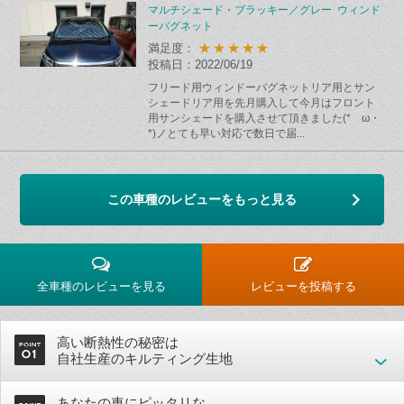
マルチシェード・ブラッキー／グレー ウィンド
ーバグネット
★★★★★
満足度：
投稿日：2022/06/19
フリード用ウィンドーバグネットリア用とサン
シェードリア用を先月購入して今月はフロント
用サンシェードを購入させて頂きました(*ゝω・
*)ノとても早い対応で数日で届...
この車種のレビューをもっと見る
全車種のレビューを見る
レビューを投稿する
高い断熱性の秘密は
自社生産のキルティング生地
あなたの車にピッタリな