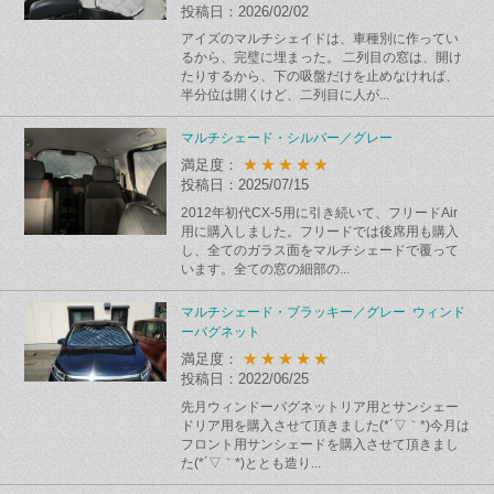
投稿日：2026/02/02
アイズのマルチシェイドは、車種別に作ってい
るから、完璧に埋まった。 二列目の窓は、開け
たりするから、下の吸盤だけを止めなければ、
半分位は開くけど、二列目に人が...
マルチシェード・シルバー／グレー
★★★★★
満足度：
投稿日：2025/07/15
2012年初代CX-5用に引き続いて、フリードAir
用に購入しました。フリードでは後席用も購入
し、全てのガラス面をマルチシェードで覆って
います。全ての窓の細部の...
マルチシェード・ブラッキー／グレー ウィンド
ーバグネット
★★★★★
満足度：
投稿日：2022/06/25
先月ウィンドーバグネットリア用とサンシェー
ドリア用を購入させて頂きました(*´▽｀*)今月は
フロント用サンシェードを購入させて頂きまし
た(*´▽｀*)ととも造り...