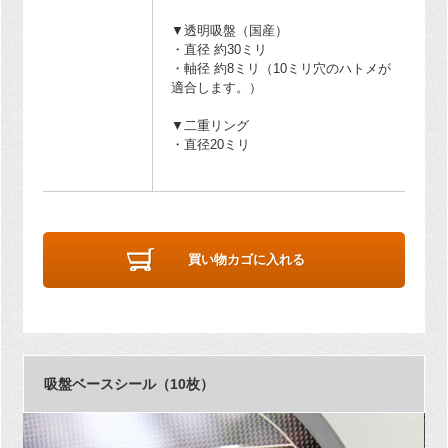
▼透明吸盤（国産）
・直径 約30ミリ
・軸径 約8ミリ（10ミリ穴のハトメが
適合します。）
▼二重リング
・直径20ミリ
買い物カゴに入れる
吸盤ベースシール（10枚）