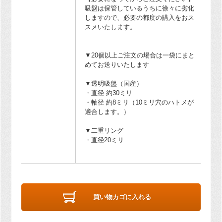
吸盤は保管しているうちに徐々に劣化
しますので、必要の都度の購入をおス
スメいたします。
▼20個以上ご注文の場合は一袋にまと
めてお送りいたします
▼透明吸盤（国産）
・直径 約30ミリ
・軸径 約8ミリ（10ミリ穴のハトメが
適合します。）
▼二重リング
・直径20ミリ
買い物カゴに入れる