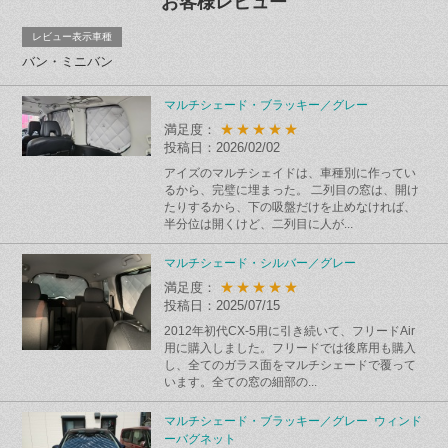
お客様レビュー
レビュー表示車種
バン・ミニバン
マルチシェード・ブラッキー／グレー
★★★★★
満足度：
投稿日：2026/02/02
アイズのマルチシェイドは、車種別に作ってい
るから、完璧に埋まった。 二列目の窓は、開け
たりするから、下の吸盤だけを止めなければ、
半分位は開くけど、二列目に人が...
マルチシェード・シルバー／グレー
★★★★★
満足度：
投稿日：2025/07/15
2012年初代CX-5用に引き続いて、フリードAir
用に購入しました。フリードでは後席用も購入
し、全てのガラス面をマルチシェードで覆って
います。全ての窓の細部の...
マルチシェード・ブラッキー／グレー ウィンド
ーバグネット