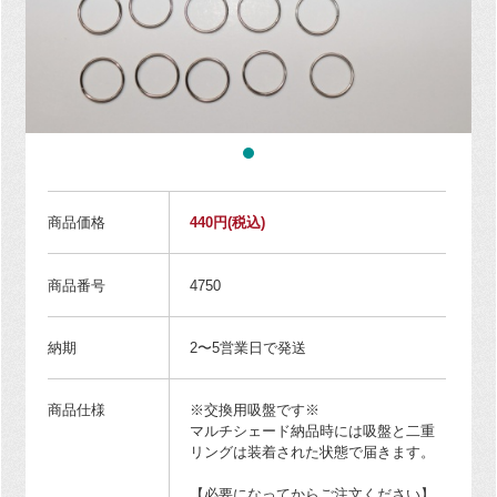
商品価格
440円
(税込)
商品番号
4750
納期
2〜5営業日で発送
商品仕様
※交換用吸盤です※
マルチシェード納品時には吸盤と二重
リングは装着された状態で届きます。
【必要になってからご注文ください】