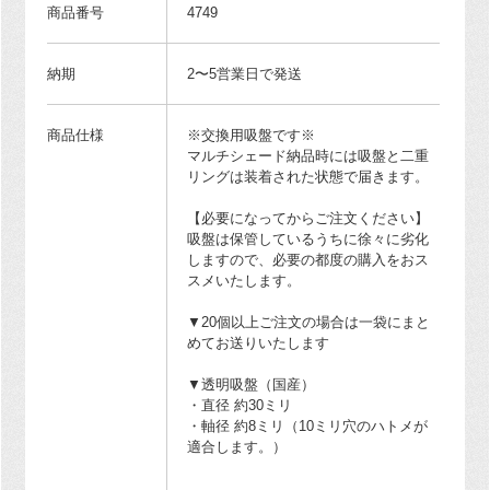
商品番号
4749
納期
2〜5営業日で発送
商品仕様
※交換用吸盤です※
マルチシェード納品時には吸盤と二重
リングは装着された状態で届きます。
【必要になってからご注文ください】
吸盤は保管しているうちに徐々に劣化
しますので、必要の都度の購入をおス
スメいたします。
▼20個以上ご注文の場合は一袋にまと
めてお送りいたします
▼透明吸盤（国産）
・直径 約30ミリ
・軸径 約8ミリ（10ミリ穴のハトメが
適合します。）