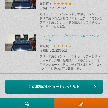
★★★★★
満足度：
投稿日：2022/06/25
先月ウィンドーバグネットリア用とサンシェー
ドリア用を購入させて頂きました(*´▽｀*)今月は
フロント用サンシェードを購入させて頂きまし
た(*´▽｀*)ととも造り...
マルチシェード・ブラッキー／グレー ウィンド
ーバグネット
★★★★★
満足度：
投稿日：2022/06/19
フリード用ウィンドーバグネットリア用とサン
シェードリア用を先月購入して今月はフロント
用サンシェードを購入させて頂きました(*ゝω・
*)ノとても早い対応で数日で届...
この車種のレビューをもっと見る