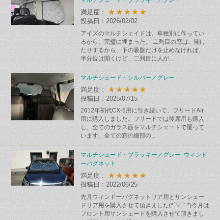
★★★★★
満足度：
投稿日：2026/02/02
アイズのマルチシェイドは、車種別に作ってい
るから、完璧に埋まった。 二列目の窓は、開け
たりするから、下の吸盤だけを止めなければ、
半分位は開くけど、二列目に人が...
マルチシェード・シルバー／グレー
★★★★★
満足度：
投稿日：2025/07/15
2012年初代CX-5用に引き続いて、フリードAir
用に購入しました。フリードでは後席用も購入
し、全てのガラス面をマルチシェードで覆って
います。全ての窓の細部の...
マルチシェード・ブラッキー／グレー ウィンド
ーバグネット
★★★★★
満足度：
投稿日：2022/06/25
先月ウィンドーバグネットリア用とサンシェー
ドリア用を購入させて頂きました(*´▽｀*)今月は
フロント用サンシェードを購入させて頂きまし