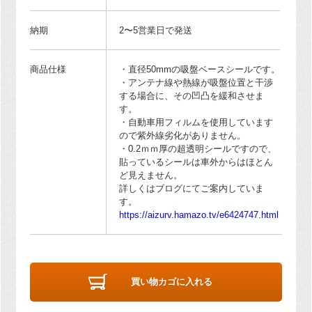
納期
2〜5営業日で発送
商品仕様
・直径50mmの吸盤ベースシールです。
・アンテナ線や熱線が吸盤位置と干渉
する場合に、その凹凸を緩和させま
す。
・自動車用フィルムを使用しています
ので紫外線劣化がありません。
・0.2ｍｍ厚の超透明シールですので、
貼っているシールは車外からはほとん
ど見えません。
詳しくはブログにてご案内していま
す。
https://aizurv.hamazo.tv/e6424747.html
買い物カゴに入れる