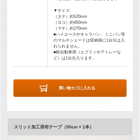
▼サイズ
（タテ）約520mm
（ヨコ）約450mm
（マチ）約270mm
■ハイエースやキャラバン、ミニバン等
のマルチシェードは収納袋に1台分は入
れられません。
■軽自動車用（エブリィやアトレーな
ど）は1台分入ります。
買い物カゴに入れる
スリット加工用布テープ（50cm × 1本）