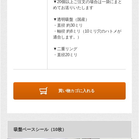
▼20個以上ご注文の場合は一袋にまと
めてお送りいたします
▼透明吸盤（国産）
・直径 約30ミリ
・軸径 約8ミリ（10ミリ穴のハトメが
適合します。）
▼二重リング
・直径20ミリ
買い物カゴに入れる
吸盤ベースシール（10枚）