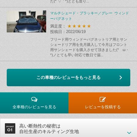
た(*´▽｀*)ととも造り...
マルチシェード・ブラッキー／グレー ウィンド
ーバグネット
★★★★★
満足度：
投稿日：2022/06/19
フリード用ウィンドーバグネットリア用とサン
シェードリア用を先月購入して今月はフロント
用サンシェードを購入させて頂きました(*ゝω・
*)ノとても早い対応で数日で届...
この車種のレビューをもっと見る
全車種のレビューを見る
レビューを投稿する
高い断熱性の秘密は
自社生産のキルティング生地