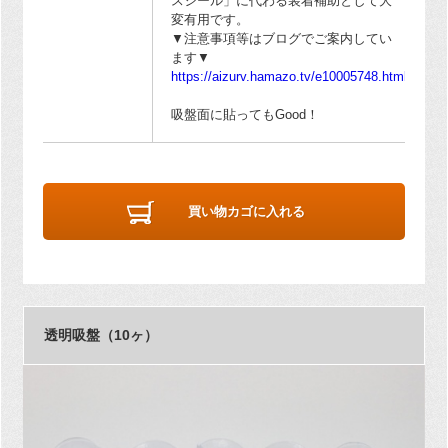
スシール」に代わる装着補助として大
変有用です。
▼注意事項等はブログでご案内してい
ます▼
https://aizurv.hamazo.tv/e10005748.html
吸盤面に貼ってもGood！
買い物カゴに入れる
透明吸盤（10ヶ）