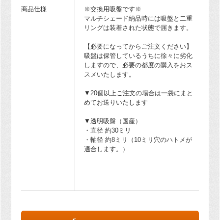
商品仕様
※交換用吸盤です※
マルチシェード納品時には吸盤と二重
リングは装着された状態で届きます。
【必要になってからご注文ください】
吸盤は保管しているうちに徐々に劣化
しますので、必要の都度の購入をおス
スメいたします。
▼20個以上ご注文の場合は一袋にまと
めてお送りいたします
▼透明吸盤（国産）
・直径 約30ミリ
・軸径 約8ミリ（10ミリ穴のハトメが
適合します。）