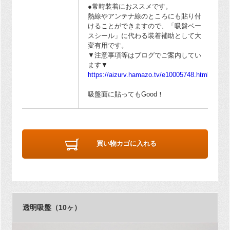
●常時装着におススメです。
熱線やアンテナ線のところにも貼り付
けることができますので、「吸盤ベー
スシール」に代わる装着補助として大
変有用です。
▼注意事項等はブログでご案内してい
ます▼
https://aizurv.hamazo.tv/e10005748.html
吸盤面に貼ってもGood！
買い物カゴに入れる
透明吸盤（10ヶ）