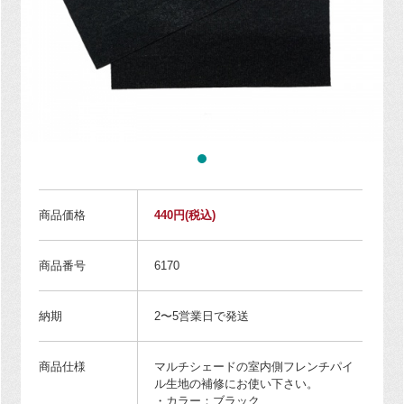
商品価格
440円
(税込)
商品番号
6170
納期
2〜5営業日で発送
商品仕様
マルチシェードの室内側フレンチパイ
ル生地の補修にお使い下さい。
・カラー：ブラック