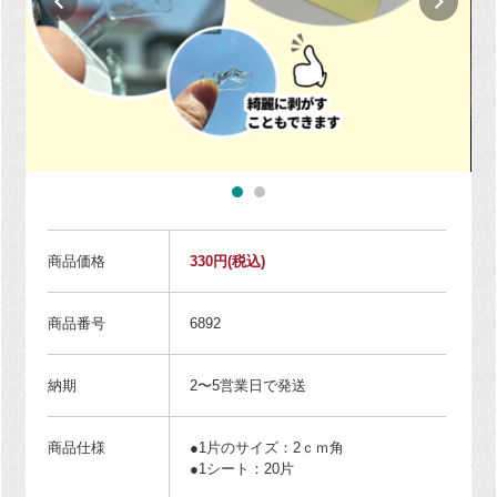
商品価格
330円
(税込)
商品番号
6892
納期
2〜5営業日で発送
商品仕様
●1片のサイズ：2ｃｍ角
●1シート：20片