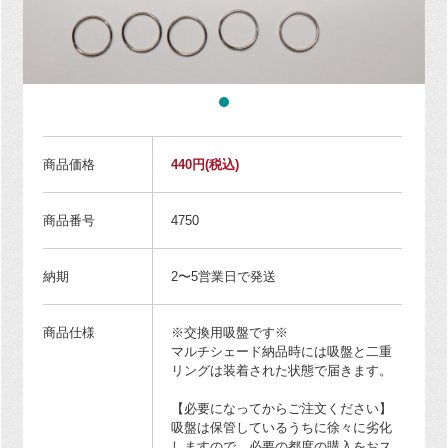
商品価格
440円
(税込)
商品番号
4750
納期
2〜5営業日で発送
商品仕様
※交換用吸盤です※
マルチシェード納品時には吸盤と二重
リングは装着された状態で届きます。
【必要になってからご注文ください】
吸盤は保管しているうちに徐々に劣化
しますので、必要の都度の購入をおス