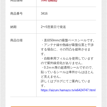
商品価格
330円
(税込)
商品番号
3416
納期
2〜5営業日で発送
商品仕様
・直径50mmの吸盤ベースシールです。
・アンテナ線や熱線が吸盤位置と干渉
する場合に、その凹凸を緩和させま
す。
・自動車用フィルムを使用しています
ので紫外線劣化がありません。
・0.2ｍｍ厚の超透明シールですので、
貼っているシールは車外からはほとん
ど見えません。
詳しくはブログにてご案内していま
す。
https://aizurv.hamazo.tv/e6424747.html