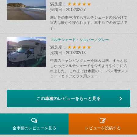
★★★★★
満足度：
投稿日：2018/02/27
寒い冬の車中泊でもマルチシェードのおかげで
室内は暖かく寝られます。車中泊での必需品で
す。
マルチシェード・シルバー／グレー
★★★★★
満足度：
投稿日：2018/02/18
中古のキャンピングカーを購入以来、ずっと欲
しかったマルチシェードを今冬ようやく手に入
れました。 これまでは市販のミニバン用サンシ
ェードとドアガラス用シェー...
この車種のレビューをもっと見る
全車種のレビューを見る
レビューを投稿する