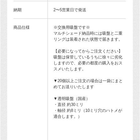
納期
2〜5営業日で発送
商品仕様
※交換用吸盤です※
マルチシェード納品時には吸盤と二重
リングは装着された状態で届きます。
【必要になってからご注文ください】
吸盤は保管しているうちに徐々に劣化
しますので、必要の都度の購入をおス
スメいたします。
▼20個以上ご注文の場合は一袋にまと
めてお送りいたします
▼透明吸盤（国産）
・直径 約30ミリ
・軸径 約8ミリ（10ミリ穴のハトメが
適合します。）