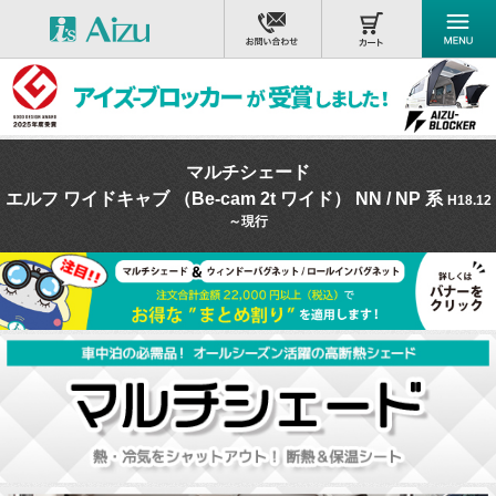
マルチシェード
エルフ ワイドキャブ （Be-cam 2t ワイド） NN / NP 系
H18.12
～現行