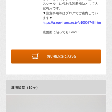
スシール」に代わる装着補助として大
変有用です。
▼注意事項等はブログでご案内してい
ます▼
https://aizurv.hamazo.tv/e10005748.html
吸盤面に貼ってもGood！
買い物カゴに入れる
透明吸盤（10ヶ）