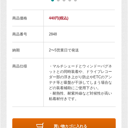
商品価格
440円
(税込)
商品番号
2848
納期
2〜5営業日で発送
商品仕様
・マルチシェードとウィンドーバグネ
ットとの同時装着や、ドライブレコー
ダー部の浮き上がり防止やETCのアン
テナ等と吸盤が干渉してしまう場合な
どの装着補助にご使用下さい。
・耐熱性、耐紫外線など対候性が高い
粘着材付きです。
買い物カゴに入れる