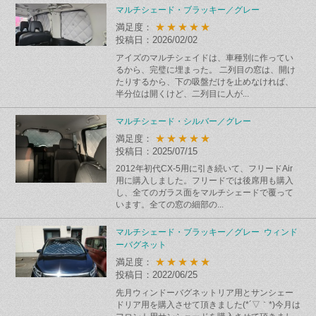
マルチシェード・ブラッキー／グレー
★★★★★
満足度：
投稿日：2026/02/02
アイズのマルチシェイドは、車種別に作ってい
るから、完璧に埋まった。 二列目の窓は、開け
たりするから、下の吸盤だけを止めなければ、
半分位は開くけど、二列目に人が...
マルチシェード・シルバー／グレー
★★★★★
満足度：
投稿日：2025/07/15
2012年初代CX-5用に引き続いて、フリードAir
用に購入しました。フリードでは後席用も購入
し、全てのガラス面をマルチシェードで覆って
います。全ての窓の細部の...
マルチシェード・ブラッキー／グレー ウィンド
ーバグネット
★★★★★
満足度：
投稿日：2022/06/25
先月ウィンドーバグネットリア用とサンシェー
ドリア用を購入させて頂きました(*´▽｀*)今月は