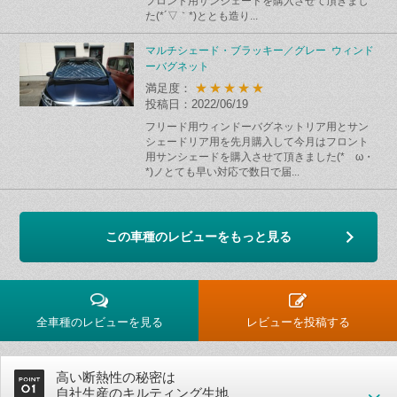
フロント用サンシェードを購入させて頂きまし
た(*´▽｀*)ととも造り...
マルチシェード・ブラッキー／グレー ウィンド
ーバグネット
★★★★★
満足度：
投稿日：2022/06/19
フリード用ウィンドーバグネットリア用とサン
シェードリア用を先月購入して今月はフロント
用サンシェードを購入させて頂きました(*ゝω・
*)ノとても早い対応で数日で届...
この車種のレビューをもっと見る
全車種のレビューを見る
レビューを投稿する
高い断熱性の秘密は
自社生産のキルティング生地