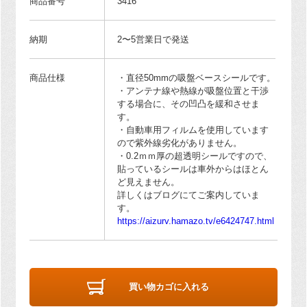
商品番号
3416
納期
2〜5営業日で発送
商品仕様
・直径50mmの吸盤ベースシールです。
・アンテナ線や熱線が吸盤位置と干渉
する場合に、その凹凸を緩和させま
す。
・自動車用フィルムを使用しています
ので紫外線劣化がありません。
・0.2ｍｍ厚の超透明シールですので、
貼っているシールは車外からはほとん
ど見えません。
詳しくはブログにてご案内していま
す。
https://aizurv.hamazo.tv/e6424747.html
買い物カゴに入れる