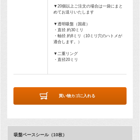
▼20個以上ご注文の場合は一袋にまと
めてお送りいたします
▼透明吸盤（国産）
・直径 約30ミリ
・軸径 約8ミリ（10ミリ穴のハトメが
適合します。）
▼二重リング
・直径20ミリ
買い物カゴに入れる
吸盤ベースシール（10枚）