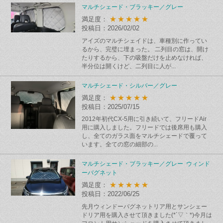
マルチシェード・ブラッキー／グレー
★★★★★
満足度：
投稿日：2026/02/02
アイズのマルチシェイドは、車種別に作ってい
るから、完璧に埋まった。 二列目の窓は、開け
たりするから、下の吸盤だけを止めなければ、
半分位は開くけど、二列目に人が...
マルチシェード・シルバー／グレー
★★★★★
満足度：
投稿日：2025/07/15
2012年初代CX-5用に引き続いて、フリードAir
用に購入しました。フリードでは後席用も購入
し、全てのガラス面をマルチシェードで覆って
います。全ての窓の細部の...
マルチシェード・ブラッキー／グレー ウィンド
ーバグネット
★★★★★
満足度：
投稿日：2022/06/25
先月ウィンドーバグネットリア用とサンシェー
ドリア用を購入させて頂きました(*´▽｀*)今月は