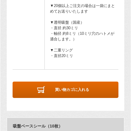
▼20個以上ご注文の場合は一袋にまと
めてお送りいたします
▼透明吸盤（国産）
・直径 約30ミリ
・軸径 約8ミリ（10ミリ穴のハトメが
適合します。）
▼二重リング
・直径20ミリ
買い物カゴに入れる
吸盤ベースシール（10枚）