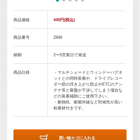
商品価格
440円
(税込)
商品番号
2848
納期
2〜5営業日で発送
商品仕様
・マルチシェードとウィンドーバグネ
ットとの同時装着や、ドライブレコー
ダー部の浮き上がり防止やETCのアン
テナ等と吸盤が干渉してしまう場合な
どの装着補助にご使用下さい。
・耐熱性、耐紫外線など対候性が高い
粘着材付きです。
買い物カゴに入れる