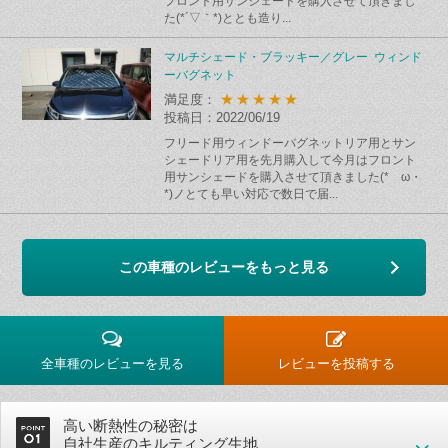
フロント用サンシェードを購入させて頂きまし
た(*´▽｀*)ととも造り...
マルチシェード・ブラッキー／グレー ウィンド
ーバグネット
★★★★★
満足度：
投稿日：2022/06/19
フリード用ウィンドーバグネットリア用とサン
シェードリア用を先月購入して今月はフロント
用サンシェードを購入させて頂きました(*ゝω・
*)ノとても早い対応で数日で届...
この車種のレビューをもっと見る
全車種のレビューを見る
レビューを投稿する
高い断熱性の秘密は
自社生産のキルティング生地