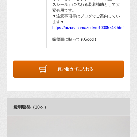
スシール」に代わる装着補助として大
変有用です。
▼注意事項等はブログでご案内してい
ます▼
https://aizurv.hamazo.tv/e10005748.html
吸盤面に貼ってもGood！
買い物カゴに入れる
透明吸盤（10ヶ）