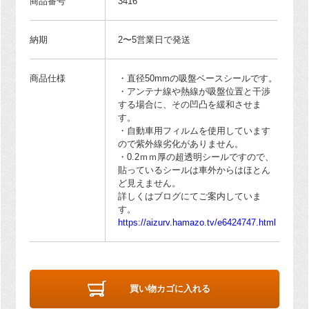
商品番号
3416
納期
2〜5営業日で発送
商品仕様
・直径50mmの吸盤ベースシールです。
・アンテナ線や熱線が吸盤位置と干渉
する場合に、その凹凸を緩和させま
す。
・自動車用フィルムを使用しています
ので紫外線劣化がありません。
・0.2ｍｍ厚の超透明シールですので、
貼っているシールは車外からはほとん
ど見えません。
詳しくはブログにてご案内していま
す。
https://aizurv.hamazo.tv/e6424747.html
買い物カゴに入れる