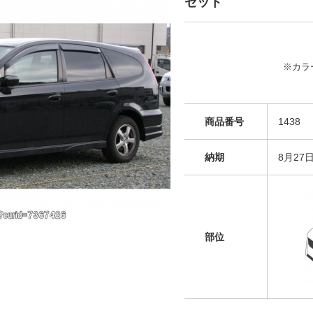
セット
※カラ
商品番号
1438
納期
8月27
部位