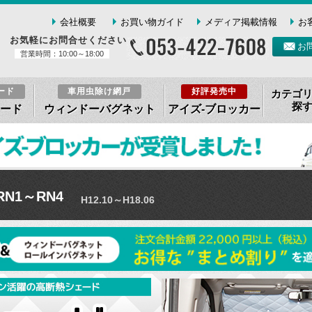
会社概要
お買い物ガイド
メディア掲載情報
お
お気軽にお問合せください
お
営業時間：10:00～18:00
ード
車用虫除け網戸
好評発売中
カテゴ
探
ード
ウィンドーバグネット
アイズ-ブロッカー
N1～RN4
H12.10～H18.06