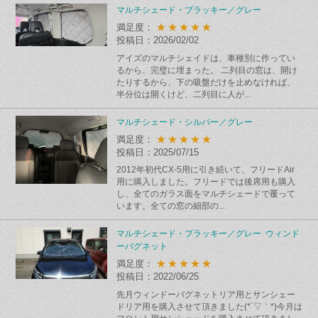
マルチシェード・ブラッキー／グレー
★★★★★
満足度：
投稿日：2026/02/02
アイズのマルチシェイドは、車種別に作ってい
るから、完璧に埋まった。 二列目の窓は、開け
たりするから、下の吸盤だけを止めなければ、
半分位は開くけど、二列目に人が...
マルチシェード・シルバー／グレー
★★★★★
満足度：
投稿日：2025/07/15
2012年初代CX-5用に引き続いて、フリードAir
用に購入しました。フリードでは後席用も購入
し、全てのガラス面をマルチシェードで覆って
います。全ての窓の細部の...
マルチシェード・ブラッキー／グレー ウィンド
ーバグネット
★★★★★
満足度：
投稿日：2022/06/25
先月ウィンドーバグネットリア用とサンシェー
ドリア用を購入させて頂きました(*´▽｀*)今月は