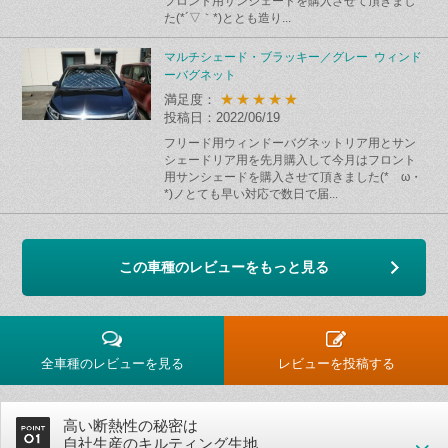
フロント用サンシェードを購入させて頂きまし
た(*´▽｀*)ととも造り...
マルチシェード・ブラッキー／グレー ウィンド
ーバグネット
★★★★★
満足度：
投稿日：2022/06/19
フリード用ウィンドーバグネットリア用とサン
シェードリア用を先月購入して今月はフロント
用サンシェードを購入させて頂きました(*ゝω・
*)ノとても早い対応で数日で届...
この車種のレビューをもっと見る
全車種のレビューを見る
レビューを投稿する
高い断熱性の秘密は
自社生産のキルティング生地