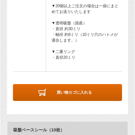
▼20個以上ご注文の場合は一袋にまと
めてお送りいたします
▼透明吸盤（国産）
・直径 約30ミリ
・軸径 約8ミリ（10ミリ穴のハトメが
適合します。）
▼二重リング
・直径20ミリ
買い物カゴに入れる
吸盤ベースシール（10枚）