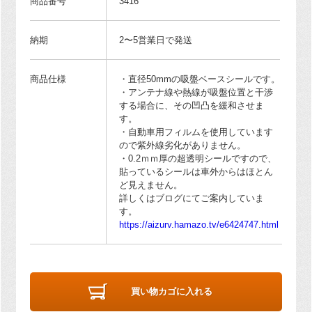
商品番号
3416
納期
2〜5営業日で発送
商品仕様
・直径50mmの吸盤ベースシールです。
・アンテナ線や熱線が吸盤位置と干渉
する場合に、その凹凸を緩和させま
す。
・自動車用フィルムを使用しています
ので紫外線劣化がありません。
・0.2ｍｍ厚の超透明シールですので、
貼っているシールは車外からはほとん
ど見えません。
詳しくはブログにてご案内していま
す。
https://aizurv.hamazo.tv/e6424747.html
買い物カゴに入れる