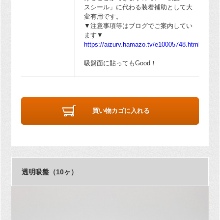
スシール」に代わる装着補助として大
変有用です。
▼注意事項等はブログでご案内してい
ます▼
https://aizurv.hamazo.tv/e10005748.html
吸盤面に貼ってもGood！
買い物カゴに入れる
透明吸盤（10ヶ）