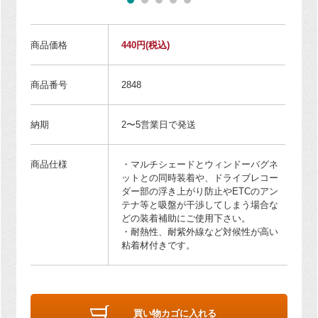
商品価格
440円
(税込)
商品番号
2848
納期
2〜5営業日で発送
商品仕様
・マルチシェードとウィンドーバグネ
ットとの同時装着や、ドライブレコー
ダー部の浮き上がり防止やETCのアン
テナ等と吸盤が干渉してしまう場合な
どの装着補助にご使用下さい。
・耐熱性、耐紫外線など対候性が高い
粘着材付きです。
買い物カゴに入れる