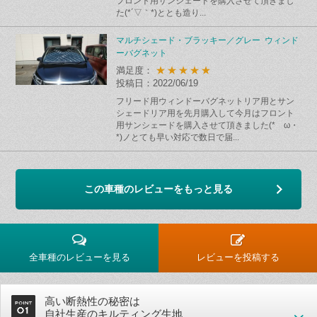
フロント用サンシェードを購入させて頂きまし
た(*´▽｀*)ととも造り...
マルチシェード・ブラッキー／グレー ウィンド
ーバグネット
★★★★★
満足度：
投稿日：2022/06/19
フリード用ウィンドーバグネットリア用とサン
シェードリア用を先月購入して今月はフロント
用サンシェードを購入させて頂きました(*ゝω・
*)ノとても早い対応で数日で届...
この車種のレビューをもっと見る
全車種のレビューを見る
レビューを投稿する
高い断熱性の秘密は
自社生産のキルティング生地