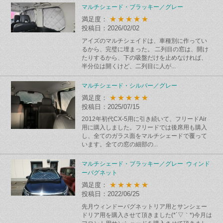
マルチシェード・ブラッキー／グレー
★★★★★
満足度：
投稿日：2026/02/02
アイズのマルチシェイドは、車種別に作ってい
るから、完璧に埋まった。 二列目の窓は、開け
たりするから、下の吸盤だけを止めなければ、
半分位は開くけど、二列目に人が...
マルチシェード・シルバー／グレー
★★★★★
満足度：
投稿日：2025/07/15
2012年初代CX-5用に引き続いて、フリードAir
用に購入しました。フリードでは後席用も購入
し、全てのガラス面をマルチシェードで覆って
います。全ての窓の細部の...
マルチシェード・ブラッキー／グレー ウィンド
ーバグネット
★★★★★
満足度：
投稿日：2022/06/25
先月ウィンドーバグネットリア用とサンシェー
ドリア用を購入させて頂きました(*´▽｀*)今月は