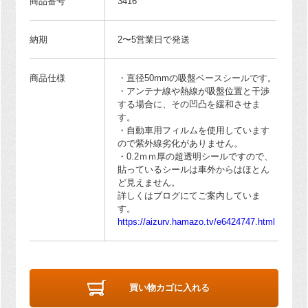
商品番号
3416
納期
2〜5営業日で発送
商品仕様
・直径50mmの吸盤ベースシールです。
・アンテナ線や熱線が吸盤位置と干渉
する場合に、その凹凸を緩和させま
す。
・自動車用フィルムを使用しています
ので紫外線劣化がありません。
・0.2ｍｍ厚の超透明シールですので、
貼っているシールは車外からはほとん
ど見えません。
詳しくはブログにてご案内していま
す。
https://aizurv.hamazo.tv/e6424747.html
買い物カゴに入れる