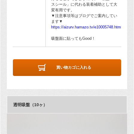
スシール」に代わる装着補助として大
変有用です。
▼注意事項等はブログでご案内してい
ます▼
https://aizurv.hamazo.tv/e10005748.html
吸盤面に貼ってもGood！
買い物カゴに入れる
透明吸盤（10ヶ）