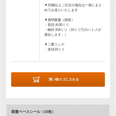
▼20個以上ご注文の場合は一袋にまと
めてお送りいたします
▼透明吸盤（国産）
・直径 約30ミリ
・軸径 約8ミリ（10ミリ穴のハトメが
適合します。）
▼二重リング
・直径20ミリ
買い物カゴに入れる
吸盤ベースシール（10枚）