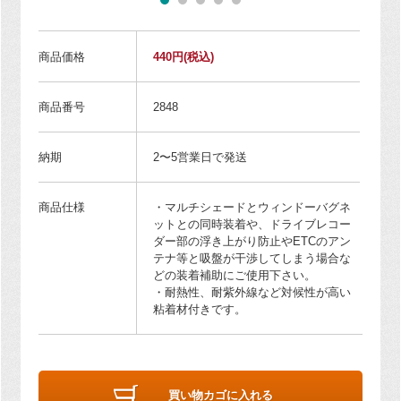
商品価格
440円
(税込)
商品番号
2848
納期
2〜5営業日で発送
商品仕様
・マルチシェードとウィンドーバグネ
ットとの同時装着や、ドライブレコー
ダー部の浮き上がり防止やETCのアン
テナ等と吸盤が干渉してしまう場合な
どの装着補助にご使用下さい。
・耐熱性、耐紫外線など対候性が高い
粘着材付きです。
買い物カゴに入れる