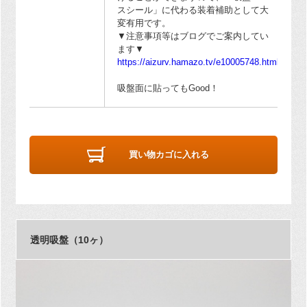
スシール」に代わる装着補助として大
変有用です。
▼注意事項等はブログでご案内してい
ます▼
https://aizurv.hamazo.tv/e10005748.html
吸盤面に貼ってもGood！
買い物カゴに入れる
透明吸盤（10ヶ）