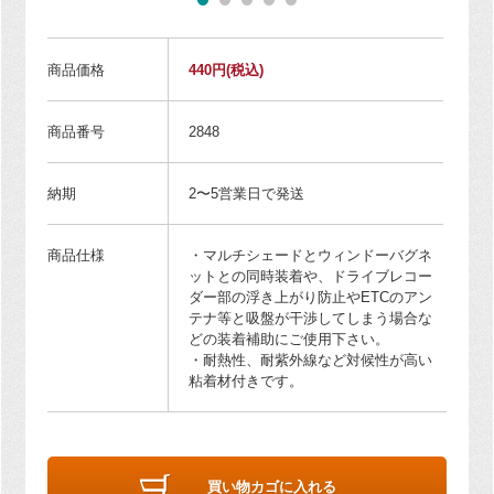
商品価格
440円
(税込)
商品番号
2848
納期
2〜5営業日で発送
商品仕様
・マルチシェードとウィンドーバグネ
ットとの同時装着や、ドライブレコー
ダー部の浮き上がり防止やETCのアン
テナ等と吸盤が干渉してしまう場合な
どの装着補助にご使用下さい。
・耐熱性、耐紫外線など対候性が高い
粘着材付きです。
買い物カゴに入れる