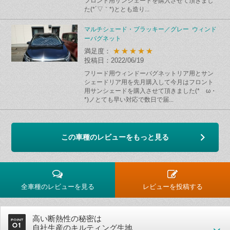
フロント用サンシェードを購入させて頂きまし
た(*´▽｀*)ととも造り...
マルチシェード・ブラッキー／グレー ウィンド
ーバグネット
★★★★★
満足度：
投稿日：2022/06/19
フリード用ウィンドーバグネットリア用とサン
シェードリア用を先月購入して今月はフロント
用サンシェードを購入させて頂きました(*ゝω・
*)ノとても早い対応で数日で届...
この車種のレビューをもっと見る
全車種のレビューを見る
レビューを投稿する
高い断熱性の秘密は
自社生産のキルティング生地