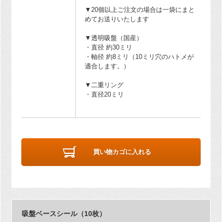
▼20個以上ご注文の場合は一袋にまと
めてお送りいたします
▼透明吸盤（国産）
・直径 約30ミリ
・軸径 約8ミリ（10ミリ穴のハトメが
適合します。）
▼二重リング
・直径20ミリ
買い物カゴに入れる
吸盤ベースシール（10枚）