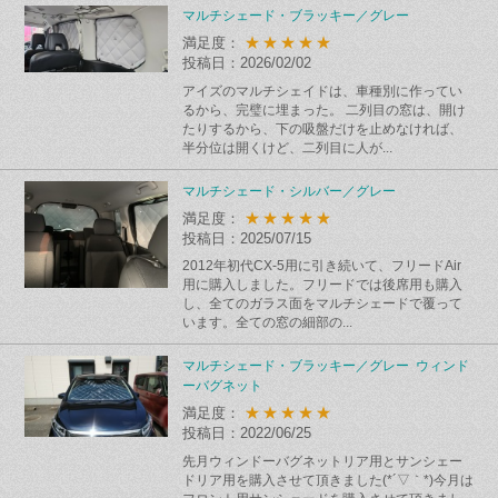
マルチシェード・ブラッキー／グレー
★★★★★
満足度：
投稿日：2026/02/02
アイズのマルチシェイドは、車種別に作ってい
るから、完璧に埋まった。 二列目の窓は、開け
たりするから、下の吸盤だけを止めなければ、
半分位は開くけど、二列目に人が...
マルチシェード・シルバー／グレー
★★★★★
満足度：
投稿日：2025/07/15
2012年初代CX-5用に引き続いて、フリードAir
用に購入しました。フリードでは後席用も購入
し、全てのガラス面をマルチシェードで覆って
います。全ての窓の細部の...
マルチシェード・ブラッキー／グレー ウィンド
ーバグネット
★★★★★
満足度：
投稿日：2022/06/25
先月ウィンドーバグネットリア用とサンシェー
ドリア用を購入させて頂きました(*´▽｀*)今月は