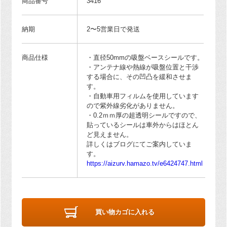
商品番号
3416
納期
2〜5営業日で発送
商品仕様
・直径50mmの吸盤ベースシールです。
・アンテナ線や熱線が吸盤位置と干渉
する場合に、その凹凸を緩和させま
す。
・自動車用フィルムを使用しています
ので紫外線劣化がありません。
・0.2ｍｍ厚の超透明シールですので、
貼っているシールは車外からはほとん
ど見えません。
詳しくはブログにてご案内していま
す。
https://aizurv.hamazo.tv/e6424747.html
買い物カゴに入れる