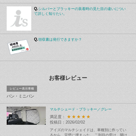
Q.
シルバーとブラッキーの装着時の見た目の違いについ
て詳しく知りたい。
Q.
領収書は発行できますか？
お客様レビュー
レビュー表示車種
バン・ミニバン
マルチシェード・ブラッキー／グレー
★★★★★
満足度：
投稿日：2026/02/02
アイズのマルチシェイドは、車種別に作ってい
るから、完璧に埋まった。 二列目の窓は、開け