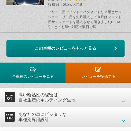
投稿日：2022/06/19
フリード用ウィンドーバグネットリア用とサン
シェードリア用を先月購入して今月はフロント
用サンシェードを購入させて頂きました(*ゝω・
*)ノとても早い対応で数日で届...
この車種のレビューをもっと見る
全車種のレビューを見る
レビューを投稿する
高い断熱性の秘密は
自社生産のキルティング生地
あなたの車にピッタリな
車種別専用設計