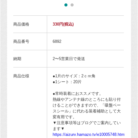
商品価格
330円
(税込)
商品番号
6892
納期
2〜5営業日で発送
商品仕様
●1片のサイズ：2ｃｍ角
●1シート：20片
●常時装着におススメです。
熱線やアンテナ線のところにも貼り付
けることができますので、「吸盤ベー
スシール」に代わる装着補助として大
変有用です。
▼注意事項等はブログでご案内してい
ます▼
https://aizurv.hamazo.tv/e10005748.html