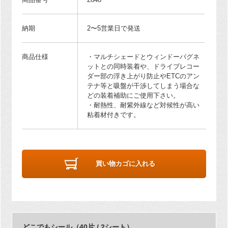
納期
2〜5営業日で発送
商品仕様
・マルチシェードとウィンドーバグネ
ットとの同時装着や、ドライブレコー
ダー部の浮き上がり防止やETCのアン
テナ等と吸盤が干渉してしまう場合な
どの装着補助にご使用下さい。
・耐熱性、耐紫外線など対候性が高い
粘着材付きです。
買い物カゴに入れる
どこでもシール（40片 / 2シート）