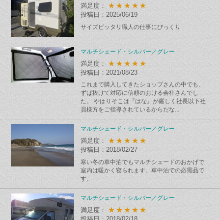
★★★★★
満足度：
投稿日：2025/06/19
サイズピッタリ職人の仕事にびっくり
マルチシェード・シルバー／グレー
★★★★★
満足度：
投稿日：2021/08/23
これまで購入してきたショップさんの中でも、
ずば抜けて対応に信頼のおける会社さんでし
た。 やはりそこは『はな』が厳しく社長以下社
員様方をご指導されているからだな...
マルチシェード・シルバー／グレー
★★★★★
満足度：
投稿日：2018/02/27
寒い冬の車中泊でもマルチシェードのおかげで
室内は暖かく寝られます。車中泊での必需品で
す。
マルチシェード・シルバー／グレー
★★★★★
満足度：
投稿日：2018/02/18