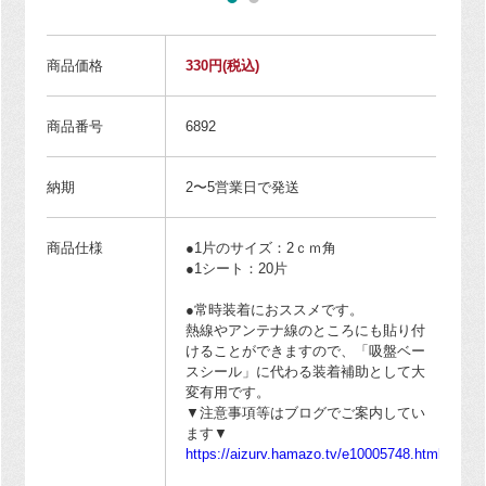
商品価格
330円
(税込)
商品番号
6892
納期
2〜5営業日で発送
商品仕様
●1片のサイズ：2ｃｍ角
●1シート：20片
●常時装着におススメです。
熱線やアンテナ線のところにも貼り付
けることができますので、「吸盤ベー
スシール」に代わる装着補助として大
変有用です。
▼注意事項等はブログでご案内してい
ます▼
https://aizurv.hamazo.tv/e10005748.html