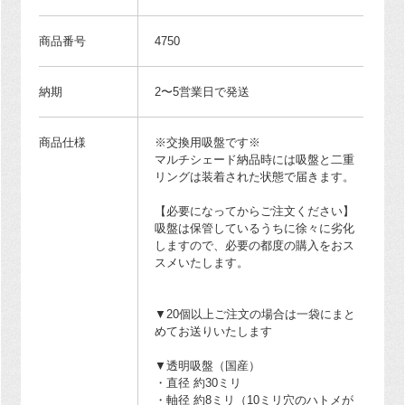
商品番号
4750
納期
2〜5営業日で発送
商品仕様
※交換用吸盤です※
マルチシェード納品時には吸盤と二重
リングは装着された状態で届きます。
【必要になってからご注文ください】
吸盤は保管しているうちに徐々に劣化
しますので、必要の都度の購入をおス
スメいたします。
▼20個以上ご注文の場合は一袋にまと
めてお送りいたします
▼透明吸盤（国産）
・直径 約30ミリ
・軸径 約8ミリ（10ミリ穴のハトメが