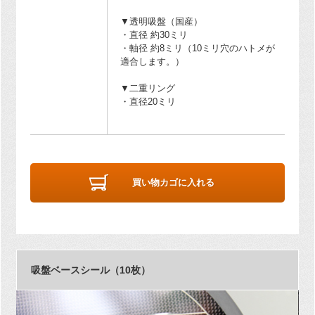
▼透明吸盤（国産）
・直径 約30ミリ
・軸径 約8ミリ（10ミリ穴のハトメが
適合します。）
▼二重リング
・直径20ミリ
買い物カゴに入れる
吸盤ベースシール（10枚）