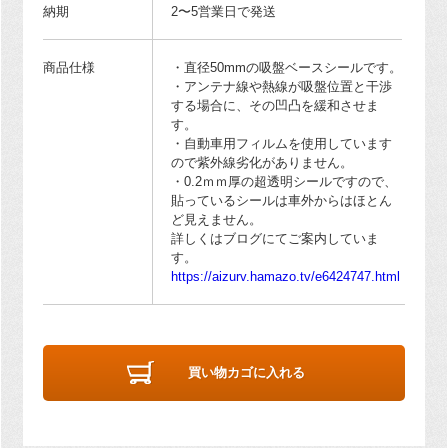
納期
2〜5営業日で発送
商品仕様
・直径50mmの吸盤ベースシールです。
・アンテナ線や熱線が吸盤位置と干渉
する場合に、その凹凸を緩和させま
す。
・自動車用フィルムを使用しています
ので紫外線劣化がありません。
・0.2ｍｍ厚の超透明シールですので、
貼っているシールは車外からはほとん
ど見えません。
詳しくはブログにてご案内していま
す。
https://aizurv.hamazo.tv/e6424747.html
買い物カゴに入れる