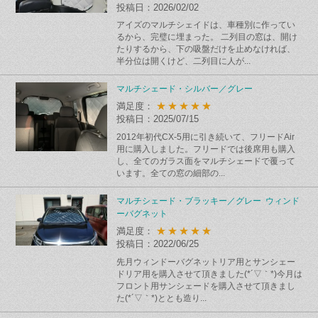
投稿日：2026/02/02
アイズのマルチシェイドは、車種別に作ってい
るから、完璧に埋まった。 二列目の窓は、開け
たりするから、下の吸盤だけを止めなければ、
半分位は開くけど、二列目に人が...
マルチシェード・シルバー／グレー
★★★★★
満足度：
投稿日：2025/07/15
2012年初代CX-5用に引き続いて、フリードAir
用に購入しました。フリードでは後席用も購入
し、全てのガラス面をマルチシェードで覆って
います。全ての窓の細部の...
マルチシェード・ブラッキー／グレー ウィンド
ーバグネット
★★★★★
満足度：
投稿日：2022/06/25
先月ウィンドーバグネットリア用とサンシェー
ドリア用を購入させて頂きました(*´▽｀*)今月は
フロント用サンシェードを購入させて頂きまし
た(*´▽｀*)ととも造り...