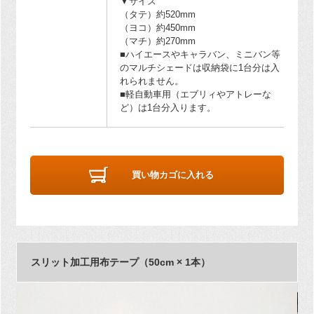
▼サイズ
（タテ）約520mm
（ヨコ）約450mm
（マチ）約270mm
■ハイエースやキャラバン、ミニバン等
のマルチシェードは収納袋に1台分は入
れられません。
■軽自動車用（エブリィやアトレーな
ど）は1台分入ります。
買い物カゴに入れる
スリット加工用布テープ（50cm × 1本）