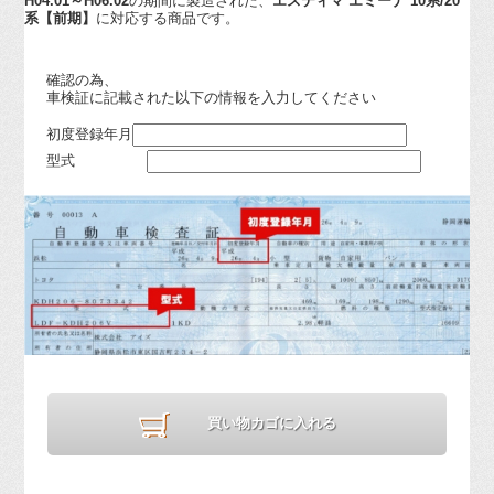
H04.01～H06.02
の期間に製造された、
エスティマ エミーナ 10系/20
系【前期】
に対応する商品です。
確認の為、
車検証に記載された以下の情報を入力してください
初度登録年月
型式
買い物カゴに入れる