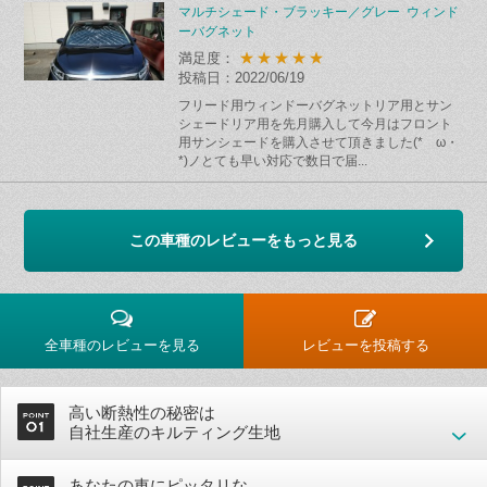
マルチシェード・ブラッキー／グレー ウィンド
ーバグネット
★★★★★
満足度：
投稿日：2022/06/19
フリード用ウィンドーバグネットリア用とサン
シェードリア用を先月購入して今月はフロント
用サンシェードを購入させて頂きました(*ゝω・
*)ノとても早い対応で数日で届...
この車種のレビューをもっと見る
全車種のレビューを見る
レビューを投稿する
高い断熱性の秘密は
自社生産のキルティング生地
あなたの車にピッタリな