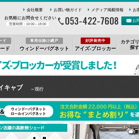
会社概要
お買い物ガイド
メディア掲載情報
お
お気軽にお問合せください
お
営業時間：10:00～18:00
ード
車用虫除け網戸
好評発売中
カテゴ
探
ード
ウィンドーバグネット
アイズ-ブロッカー
イキャブ
～現行