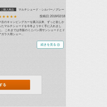
マルチシェード・シルバー／グレー
ご購入商品
投稿日:2018/02/18
★★★★★
中古のキャンピングカーを購入以来、ずっと欲しか
ったマルチシェードを今冬ようやく手に入れまし
た。 これまでは市販のミニバン用サンシェードとド
アガラス用シェー...
続きを見る
する