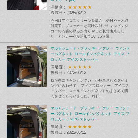
★★★★★
満足度：
投稿日：2025/04/13
今回はアイズスクリーンを購入し先日やっと取
付完了、ブロッカーと同時取付でキャンピング
カーの内張の厚みが有りやっと取付出来まし
た、アンカ―小が追加で10~15個購...
マルチシェード・ブラッキー／グレー ウィンド
ーバグネット ロールインバグネット アイズ-ブ
ロッカー アイズ-ストッパー
★★★★★
満足度：
投稿日：2022/06/12
我が家にキャンピングカーが納車されるタイミ
ングに合わせて、 アイズブロッカー、アイズス
トッパー、ロールインバグネット他まとめて購
入させてもらいました。 昨日...
マルチシェード・ブラッキー／グレー ウィンド
ーバグネット ロールインバグネット アイズ-ブ
ロッカー アイズ-ストッパー
★★★★★
満足度：
投稿日：2022/06/12