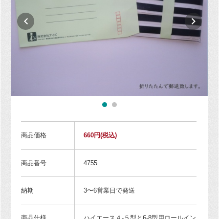
商品価格
660円
(税込)
商品番号
4755
納期
3〜6営業日で発送
商品仕様
ハイエース４-５型と6-8型用ロールイン