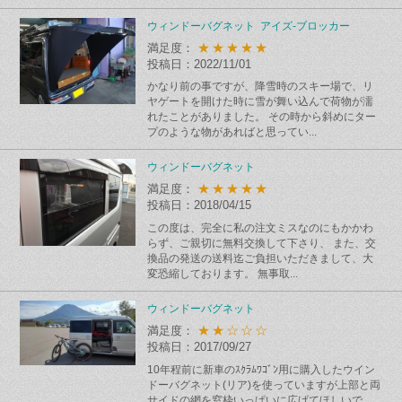
ウィンドーバグネット アイズ-ブロッカー
★★★★★
満足度：
投稿日：2022/11/01
かなり前の事ですが、降雪時のスキー場で、リ
ヤゲートを開けた時に雪が舞い込んで荷物が濡
れたことがありました。 その時から斜めにター
プのような物があればと思ってい...
ウィンドーバグネット
★★★★★
満足度：
投稿日：2018/04/15
この度は、完全に私の注文ミスなのにもかかわ
らず、ご親切に無料交換して下さり、 また、交
換品の発送の送料迄ご負担いただきまして、大
変恐縮しております。 無事取...
ウィンドーバグネット
★★☆☆☆
満足度：
投稿日：2017/09/27
10年程前に新車のｽｸﾗﾑﾜｺﾞﾝ用に購入したウイン
ドーバグネット(リア)を使っていますが上部と両
サイドの網を窓枠いっぱいに広げてほしいで