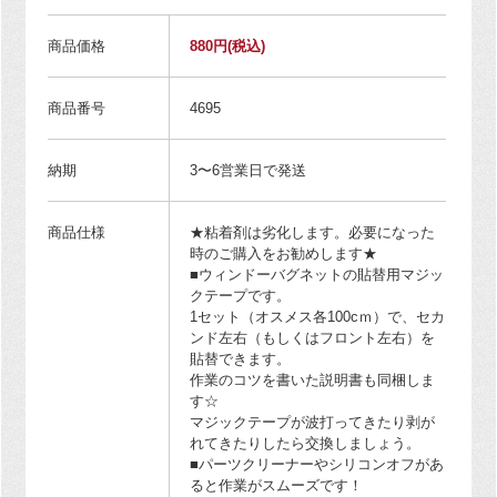
商品価格
880円
(税込)
商品番号
4695
納期
3〜6営業日で発送
商品仕様
★粘着剤は劣化します。必要になった
時のご購入をお勧めします★
■ウィンドーバグネットの貼替用マジッ
クテープです。
1セット（オスメス各100cｍ）で、セカ
ンド左右（もしくはフロント左右）を
貼替できます。
作業のコツを書いた説明書も同梱しま
す☆
マジックテープが波打ってきたり剥が
れてきたりしたら交換しましょう。
■パーツクリーナーやシリコンオフがあ
ると作業がスムーズです！