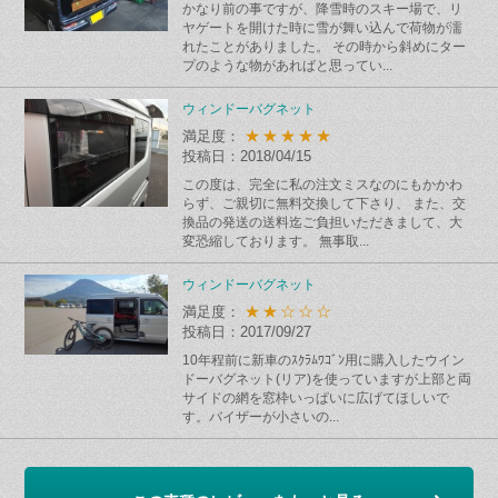
かなり前の事ですが、降雪時のスキー場で、リ
ヤゲートを開けた時に雪が舞い込んで荷物が濡
れたことがありました。 その時から斜めにター
プのような物があればと思ってい...
ウィンドーバグネット
★★★★★
満足度：
投稿日：2018/04/15
この度は、完全に私の注文ミスなのにもかかわ
らず、ご親切に無料交換して下さり、 また、交
換品の発送の送料迄ご負担いただきまして、大
変恐縮しております。 無事取...
ウィンドーバグネット
★★☆☆☆
満足度：
投稿日：2017/09/27
10年程前に新車のｽｸﾗﾑﾜｺﾞﾝ用に購入したウイン
ドーバグネット(リア)を使っていますが上部と両
サイドの網を窓枠いっぱいに広げてほしいで
す。バイザーが小さいの...