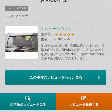
お客様レビュー
レビュー表示車種
コンパクトカー
ウィンドーバグネット
★★★★★
満足度：
投稿日：2016/12/25
夏山登山の前乗り車中泊用に購入しました。 夏
場は夜でも窓を閉め切ると暑く、寝るときは窓
を少し開けておくのですが、山林での車中泊ゆ
え必ず虫が侵入してきます。まし...
この車種のレビューをもっと見る
全車種のレビューを見る
レビューを投稿する