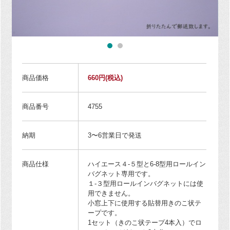
商品価格
660円
(税込)
商品番号
4755
納期
3〜6営業日で発送
商品仕様
ハイエース４-５型と6-8型用ロールイン
バグネット専用です。
１-３型用ロールインバグネットには使
用できません。
小窓上下に使用する貼替用きのこ状テ
ープです。
1セット（きのこ状テープ4本入）でロ