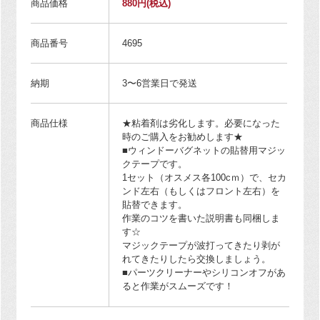
商品価格
880円
(税込)
商品番号
4695
納期
3〜6営業日で発送
商品仕様
★粘着剤は劣化します。必要になった
時のご購入をお勧めします★
■ウィンドーバグネットの貼替用マジッ
クテープです。
1セット（オスメス各100cｍ）で、セカ
ンド左右（もしくはフロント左右）を
貼替できます。
作業のコツを書いた説明書も同梱しま
す☆
マジックテープが波打ってきたり剥が
れてきたりしたら交換しましょう。
■パーツクリーナーやシリコンオフがあ
ると作業がスムーズです！