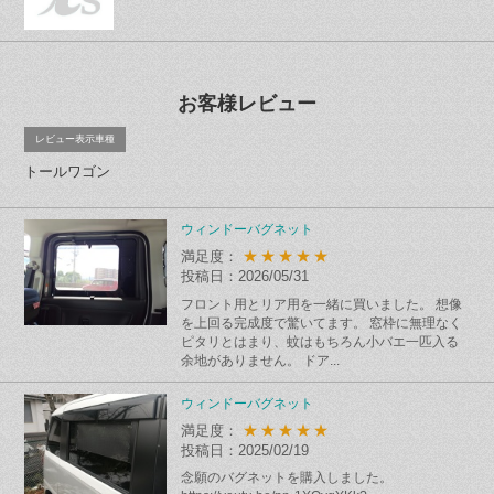
お客様レビュー
レビュー表示車種
トールワゴン
ウィンドーバグネット
★★★★★
満足度：
投稿日：2026/05/31
フロント用とリア用を一緒に買いました。 想像
を上回る完成度で驚いてます。 窓枠に無理なく
ピタリとはまり、蚊はもちろん小バエ一匹入る
余地がありません。 ドア...
ウィンドーバグネット
★★★★★
満足度：
投稿日：2025/02/19
念願のバグネットを購入しました。