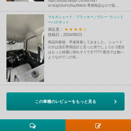
https://youtu.be/pp-1XOvqYKk?
si=9JgS3uFo35qJNMv5 専用商品なので取...
マルチシェード・ブラッキー／グレー ウィンド
ーバグネット
★★★★☆
満足度：
投稿日：2024/08/23
商品到着後、早速装着してみました。 シェード
の方は流石専用設計と言った所でしょうか 2度目
はもっと綺麗に張れそうです???? 遮光では無い
ようなのでこの先...
この車種のレビューをもっと見る