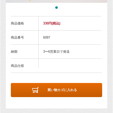
商品価格
330円
(税込)
商品番号
6097
納期
3〜6営業日で発送
商品仕様
買い物カゴに入れる