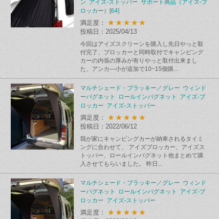
ン アイズ-ストッパー サポート商品（アイズ-ブ
ロッカー）[64]
★★★★★
満足度：
投稿日：2025/04/13
今回はアイズスクリーンを購入し先日やっと取
付完了、ブロッカーと同時取付でキャンピング
カーの内張の厚みが有りやっと取付出来まし
た、アンカ―小が追加で10~15個購...
マルチシェード・ブラッキー／グレー ウィンド
ーバグネット ロールインバグネット アイズ-ブ
ロッカー アイズ-ストッパー
★★★★★
満足度：
投稿日：2022/06/12
我が家にキャンピングカーが納車されるタイミ
ングに合わせて、 アイズブロッカー、アイズス
トッパー、ロールインバグネット他まとめて購
入させてもらいました。 昨日...
マルチシェード・ブラッキー／グレー ウィンド
ーバグネット ロールインバグネット アイズ-ブ
ロッカー アイズ-ストッパー
★★★★★
満足度：