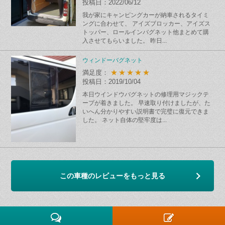
投稿日：2022/06/12
我が家にキャンピングカーが納車されるタイミ
ングに合わせて、 アイズブロッカー、アイズス
トッパー、ロールインバグネット他まとめて購
入させてもらいました。 昨日...
ウィンドーバグネット
★★★★★
満足度：
投稿日：2019/10/04
本日ウインドウバグネットの修理用マジックテ
ープが着きました。 早速取り付けましたが、た
いへん分かりやすい説明書で完璧に復元できま
した。 ネット自体の堅牢度は...
この車種のレビューをもっと見る