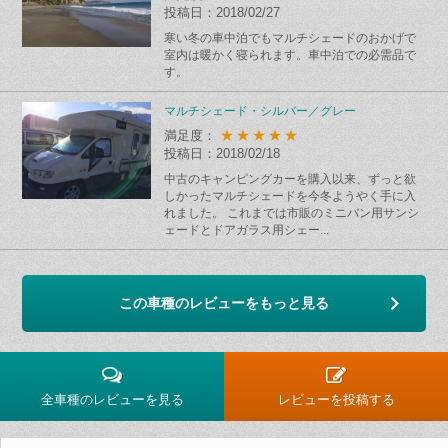
投稿日：2018/02/27
寒い冬の車中泊でもマルチシェードのおかげで
室内は暖かく寝られます。車中泊での必需品で
す。
マルチシェード・シルバー／グレー
★★★★★
満足度：
投稿日：2018/02/18
中古のキャンピングカーを購入以来、ずっと欲
しかったマルチシェードを今冬ようやく手に入
れました。 これまでは市販のミニバン用サンシ
ェードとドアガラス用シェー...
この車種のレビューをもっと見る
全車種のレビューを見る
レビューを投稿する