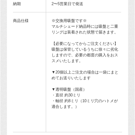
納期
2〜5営業日で発送
商品仕様
※交換用吸盤です※
マルチシェード納品時には吸盤と二重
リングは装着された状態で届きます。
【必要になってからご注文ください】
吸盤は保管しているうちに徐々に劣化
しますので、必要の都度の購入をおス
スメいたします。
▼20個以上ご注文の場合は一袋にまと
めてお送りいたします
▼透明吸盤（国産）
・直径 約30ミリ
・軸径 約8ミリ（10ミリ穴のハトメが
適合します。）