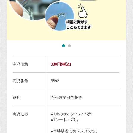
商品価格
330円
(税込)
商品番号
6892
納期
2〜5営業日で発送
商品仕様
●1片のサイズ：2ｃｍ角
●1シート：20片
●常時装着におススメです。