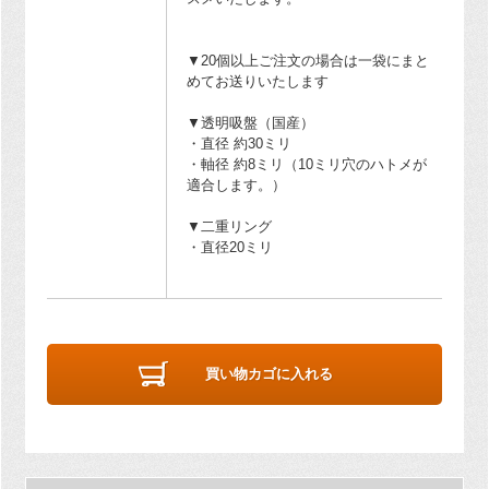
▼20個以上ご注文の場合は一袋にまと
めてお送りいたします
▼透明吸盤（国産）
・直径 約30ミリ
・軸径 約8ミリ（10ミリ穴のハトメが
適合します。）
▼二重リング
・直径20ミリ
買い物カゴに入れる