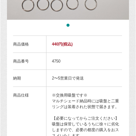
商品価格
440円
(税込)
商品番号
4750
納期
2〜5営業日で発送
商品仕様
※交換用吸盤です※
マルチシェード納品時には吸盤と二重
リングは装着された状態で届きます。
【必要になってからご注文ください】
吸盤は保管しているうちに徐々に劣化
しますので、必要の都度の購入をおス
スメいたします。