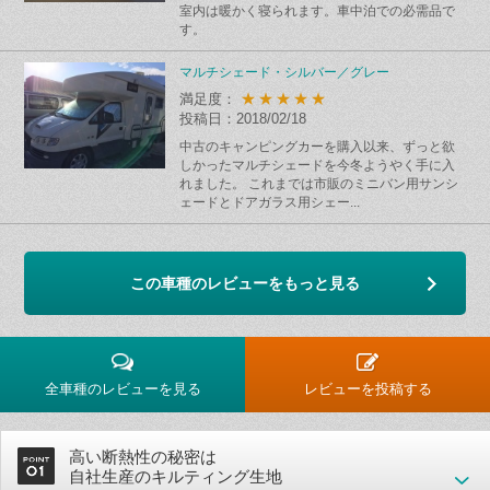
室内は暖かく寝られます。車中泊での必需品で
す。
マルチシェード・シルバー／グレー
★★★★★
満足度：
投稿日：2018/02/18
中古のキャンピングカーを購入以来、ずっと欲
しかったマルチシェードを今冬ようやく手に入
れました。 これまでは市販のミニバン用サンシ
ェードとドアガラス用シェー...
この車種のレビューをもっと見る
全車種のレビューを見る
レビューを投稿する
高い断熱性の秘密は
自社生産のキルティング生地