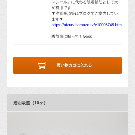
スシール」に代わる装着補助として大
変有用です。
▼注意事項等はブログでご案内してい
ます▼
https://aizurv.hamazo.tv/e10005748.html
吸盤面に貼ってもGood！
買い物カゴに入れる
透明吸盤（10ヶ）