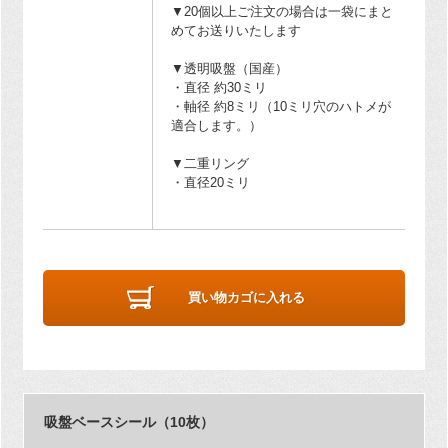
▼20個以上ご注文の場合は一袋にまと
めてお送りいたします
▼透明吸盤（国産）
・直径 約30ミリ
・軸径 約8ミリ（10ミリ穴のハトメが
適合します。）
▼二重リング
・直径20ミリ
買い物カゴに入れる
吸盤ベースシール（10枚）