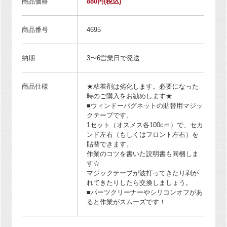
商品価格
880円
(税込)
商品番号
4695
納期
3〜6営業日で発送
商品仕様
★粘着剤は劣化します。必要になった
時のご購入をお勧めします★
■ウィンドーバグネットの貼替用マジッ
クテープです。
1セット（オスメス各100cｍ）で、セカ
ンド左右（もしくはフロント左右）を
貼替できます。
作業のコツを書いた説明書も同梱しま
す☆
マジックテープが波打ってきたり剥が
れてきたりしたら交換しましょう。
■パーツクリーナーやシリコンオフがあ
ると作業がスムーズです！