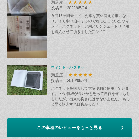
★★★★★
満足度：
投稿日：2022/05/24
今回16年間乗っていた車を買い替える事にな
り、よく車中泊をするので気になっていたウィ
ンドーバグネットリア用とサンシェードリア用
を購入させて頂きました(*´▽｀*...
ウィンドーバグネット
★★★★★
満足度：
投稿日：2019/09/24
バグネットを購入して大変便利に使用していま
す。 やや値段が高いかと思って自作を何回もし
ましたが、出来の良さにはかないません。 もっ
と早く購入すれば良かった！...
この車種のレビューをもっと見る