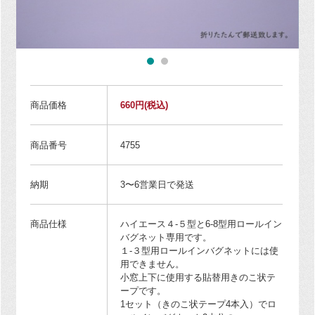
商品価格
660円
(税込)
商品番号
4755
納期
3〜6営業日で発送
商品仕様
ハイエース４-５型と6-8型用ロールイン
バグネット専用です。
１-３型用ロールインバグネットには使
用できません。
小窓上下に使用する貼替用きのこ状テ
ープです。
1セット（きのこ状テープ4本入）でロ