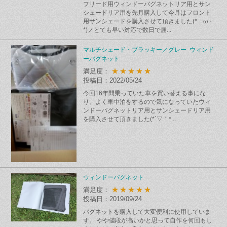
フリード用ウィンドーバグネットリア用とサン
シェードリア用を先月購入して今月はフロント
用サンシェードを購入させて頂きました(*ゝω・
*)ノとても早い対応で数日で届...
マルチシェード・ブラッキー／グレー ウィンド
ーバグネット
★★★★★
満足度：
投稿日：2022/05/24
今回16年間乗っていた車を買い替える事にな
り、よく車中泊をするので気になっていたウィ
ンドーバグネットリア用とサンシェードリア用
を購入させて頂きました(*´▽｀*...
ウィンドーバグネット
★★★★★
満足度：
投稿日：2019/09/24
バグネットを購入して大変便利に使用していま
す。 やや値段が高いかと思って自作を何回もし