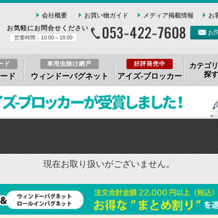
会社概要
お買い物ガイド
メディア掲載情報
お
お気軽にお問合せください
お
営業時間：10:00～18:00
ード
車用虫除け網戸
好評発売中
カテゴ
探
ード
ウィンドーバグネット
アイズ-ブロッカー
現在お取り扱いがございません。