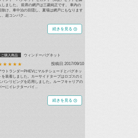
入しました。 前席の網戸は三菱純正です。 車内の
日除け、車中泊の目隠し、夏場は網戸にもなります
し、超コンパク...
続きを見る
ウィンドーバグネット
ご購入商品
投稿日:2017/09/10
★★★★★
アウトランダーPHEVにマルチシェードとバグネッ
トを装着しました。カーサイドタープはロゴスのミ
ニバンリビングを応用しました。ルーフキャリアの
バーにイレクターパイ...
続きを見る