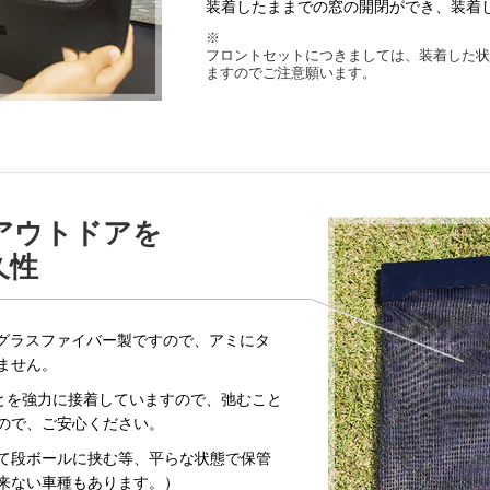
装着したままでの窓の開閉ができ、装着
※
フロントセットにつきましては、装着した状
ますのでご注意願います。
アウトドアを
久性
はグラスファイバー製ですので、アミにタ
ません。
枠とを強力に接着していますので、弛むこと
ので、ご安心ください。
て段ボールに挟む等、平らな状態で保管
来ない車種もあります。）