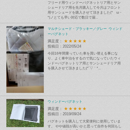
フリード用ウィンドーバグネットリア用とサン
シェードリア用を先月購入して今月はフロント
用サンシェードを購入させて頂きました(*ゝω・
*)ノとても早い対応で数日で届...
マルチシェード・ブラッキー／グレー ウィンド
ーバグネット
★★★★★
満足度：
投稿日：2022/05/24
今回16年間乗っていた車を買い替える事にな
り、よく車中泊をするので気になっていたウィ
ンドーバグネットリア用とサンシェードリア用
を購入させて頂きました(*´▽｀*...
ウィンドーバグネット
★★★★★
満足度：
投稿日：2019/09/24
バグネットを購入して大変便利に使用していま
す。 やや値段が高いかと思って自作を何回もし