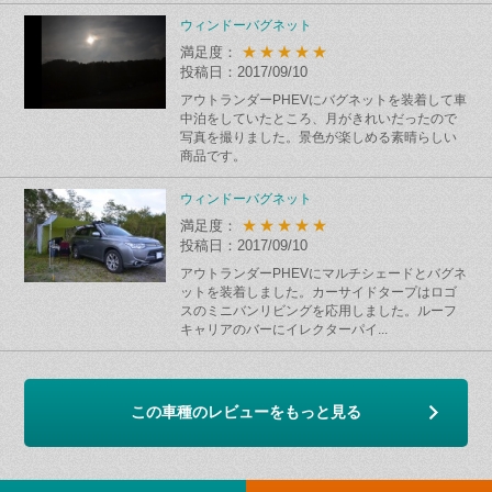
ウィンドーバグネット
★★★★★
満足度：
投稿日：2017/09/10
アウトランダーPHEVにバグネットを装着して車
中泊をしていたところ、月がきれいだったので
写真を撮りました。景色が楽しめる素晴らしい
商品です。
ウィンドーバグネット
★★★★★
満足度：
投稿日：2017/09/10
アウトランダーPHEVにマルチシェードとバグネ
ットを装着しました。カーサイドタープはロゴ
スのミニバンリビングを応用しました。ルーフ
キャリアのバーにイレクターパイ...
この車種のレビューをもっと見る