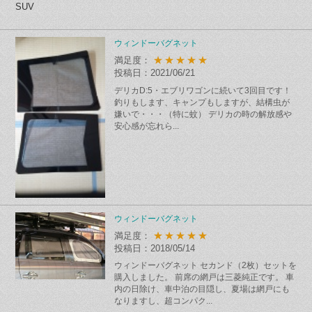
SUV
ウィンドーバグネット
★★★★★
満足度：
投稿日：2021/06/21
デリカD:5・エブリワゴンに続いて3回目です！
釣りもします、キャンプもしますが、結構虫が
嫌いで・・・（特に蚊） デリカの時の解放感や
安心感が忘れら...
ウィンドーバグネット
★★★★★
満足度：
投稿日：2018/05/14
ウィンドーバグネット セカンド（2枚）セットを
購入しました。 前席の網戸は三菱純正です。 車
内の日除け、車中泊の目隠し、夏場は網戸にも
なりますし、超コンパク...