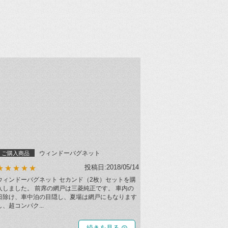
ウィンドーバグネット
ご購入商品
投稿日:2018/05/14
★★★★★
ウィンドーバグネット セカンド（2枚）セットを購
入しました。 前席の網戸は三菱純正です。 車内の
日除け、車中泊の目隠し、夏場は網戸にもなります
し、超コンパク...
続きを見る