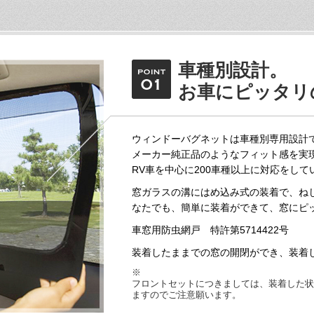
車種別設計。
お車にピッタリ
ウィンドーバグネットは車種別専用設計
メーカー純正品のようなフィット感を実
RV車を中心に200車種以上に対応をして
窓ガラスの溝にはめ込み式の装着で、ね
なたでも、簡単に装着ができて、窓にピ
車窓用防虫網戸 特許第5714422号
装着したままでの窓の開閉ができ、装着
※
フロントセットにつきましては、装着した状
ますのでご注意願います。