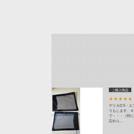
ご購入商品
★★★★★
デリカD:5・
りもします、キ
で・・・（特に
忘れら...