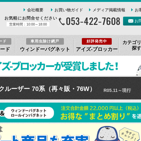
会社概要
お買い物ガイド
メディア掲載情報
お
お気軽にお問合せください
お
営業時間：10:00～18:00
ード
車用虫除け網戸
好評発売中
カテゴ
探
ード
ウィンドーバグネット
アイズ-ブロッカー
クルーザー 70系（再々販・76W）
R05.11～現行