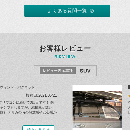
よくある質問一覧
お客様レビュー
SUV
レビュー表示車種
ウィンドーバグネット
投稿日:2021/06/21
エブリワゴンに続いて3回目です！ 釣
ャンプもしますが、結構虫が嫌い
蚊） デリカの時の解放感や安心感が
続きを見る