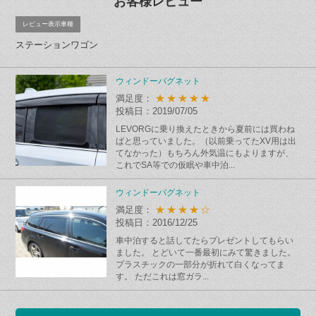
お客様レビュー
レビュー表示車種
ステーションワゴン
ウィンドーバグネット
★★★★★
満足度：
投稿日：2019/07/05
LEVORGに乗り換えたときから夏前には買わね
ばと思っていました。（以前乗ってたXV用は出
てなかった）もちろん外気温にもよりますが、
これでSA等での仮眠や車中泊...
ウィンドーバグネット
★★★★☆
満足度：
投稿日：2016/12/25
車中泊すると話してたらプレゼントしてもらい
ました。 とどいて一番最初にみて驚きました。
プラスチックの一部分が折れて白くなってま
す。 ただこれは窓ガラ...