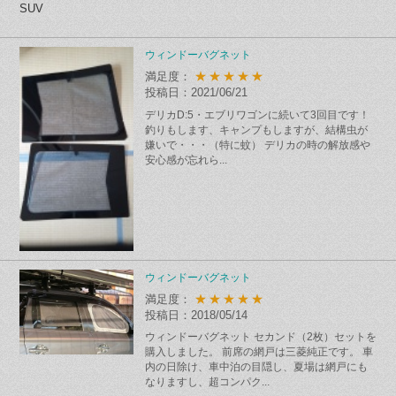
SUV
ウィンドーバグネット
★★★★★
満足度：
投稿日：2021/06/21
デリカD:5・エブリワゴンに続いて3回目です！
釣りもします、キャンプもしますが、結構虫が
嫌いで・・・（特に蚊） デリカの時の解放感や
安心感が忘れら...
ウィンドーバグネット
★★★★★
満足度：
投稿日：2018/05/14
ウィンドーバグネット セカンド（2枚）セットを
購入しました。 前席の網戸は三菱純正です。 車
内の日除け、車中泊の目隠し、夏場は網戸にも
なりますし、超コンパク...