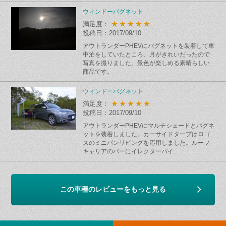
ウィンドーバグネット
★★★★★
満足度：
投稿日：2017/09/10
アウトランダーPHEVにバグネットを装着して車
中泊をしていたところ、月がきれいだったので
写真を撮りました。景色が楽しめる素晴らしい
商品です。
ウィンドーバグネット
★★★★★
満足度：
投稿日：2017/09/10
アウトランダーPHEVにマルチシェードとバグネ
ットを装着しました。カーサイドタープはロゴ
スのミニバンリビングを応用しました。ルーフ
キャリアのバーにイレクターパイ...
この車種のレビューをもっと見る