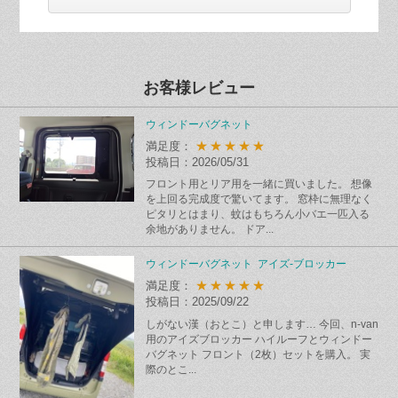
お客様レビュー
ウィンドーバグネット
★★★★★
満足度：
投稿日：2026/05/31
フロント用とリア用を一緒に買いました。 想像
を上回る完成度で驚いてます。 窓枠に無理なく
ピタリとはまり、蚊はもちろん小バエ一匹入る
余地がありません。 ドア...
ウィンドーバグネット アイズ-ブロッカー
★★★★★
満足度：
投稿日：2025/09/22
しがない漢（おとこ）と申します… 今回、n-van
用のアイズブロッカー ハイルーフとウィンドー
バグネット フロント（2枚）セットを購入。 実
際のとこ...