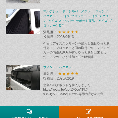
マルチシェード・シルバー／グレー ウィンドー
バグネット アイズ-ブロッカー アイズ-スクリー
ン アイズ-ストッパー サポート商品（アイズ-ブ
ロッカー）[64]
★★★★★
満足度：
投稿日：2025/04/13
今回はアイズスクリーンを購入し先日やっと取
付完了、ブロッカーと同時取付でキャンピング
カーの内張の厚みが有りやっと取付出来まし
た、アンカ―小が追加で10~15個購...
ウィンドーバグネット
★★★★★
満足度：
投稿日：2025/02/19
念願のバグネットを購入しました。
https://youtu.be/pp-1XOvqYKk?
si=9JgS3uFo35qJNMv5 専用商品なので取...