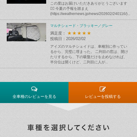
この度はお届けいただきありがとうございます
🙇‍♂️ 今夏の予報を踏まえ
(https://weathernews.jp/news/202602/240116/)...
マルチシェード・ブラッキー／グレー
★★★★★
満足度：
投稿日：2026/02/02
アイズのマルチシェイドは、車種別に作ってい
るから、完璧に埋まった。 二列目の窓は、開け
たりするから、下の吸盤だけを止めなければ、
半分位は開くけど、二列目に人が...
全車種のレビューを見る
レビューを投稿する