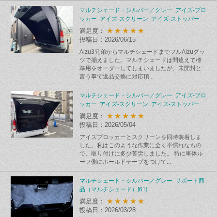
マルチシェード・シルバー／グレー アイズ-ブロ
ッカー アイズ-スクリーン アイズ-ストッパー
★★★★★
満足度：
投稿日：2026/06/15
Aizu3兄弟からマルチシェードまでフルAizuグッ
ツで揃えました。マルチシェードは間違えて標
準用をオーダーしてしまいましたが、未開封と
言う事で返品交換に対応頂...
マルチシェード・シルバー／グレー アイズ-ブロ
ッカー アイズ-スクリーン アイズ-ストッパー
★★★★★
満足度：
投稿日：2026/05/04
アイズブロッカーとスクリーンを同時装着しま
した。私はこのような作業に全く不慣れなもの
で、取り付けに多少苦労しました。 特に車体ル
ーフ側にホールドテープをつけて...
マルチシェード・シルバー／グレー サポート商
品（マルチシェード）[61]
★★★★★
満足度：
投稿日：2026/03/28