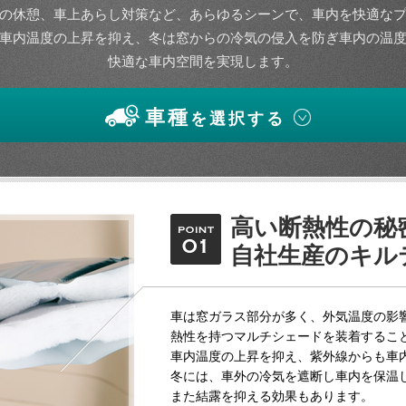
の休憩、車上あらし対策など、あらゆるシーンで、車内を快適な
車内温度の上昇を抑え、冬は窓からの冷気の侵入を防ぎ車内の温
快適な車内空間を実現します。
車種
を選択する
高い断熱性の秘
自社生産のキル
車は窓ガラス部分が多く、外気温度の影
熱性を持つマルチシェードを装着するこ
車内温度の上昇を抑え、紫外線からも車
冬には、車外の冷気を遮断し車内を保温
また結露を抑える効果もあります。