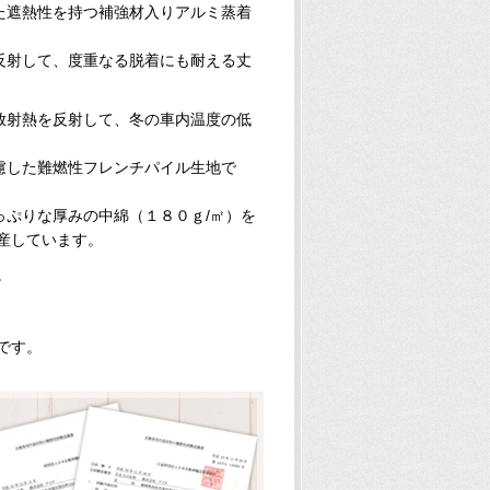
た遮熱性を持つ補強材入りアルミ蒸着
反射して、度重なる脱着にも耐える丈
放射熱を反射して、冬の車内温度の低
慮した難燃性フレンチパイル生地で
っぷりな厚みの中綿（１８０ｇ/㎡）を
産しています。
。
です。