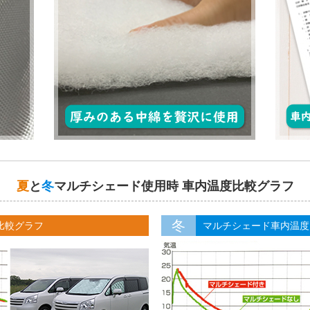
夏
と
冬
マルチシェード使用時 車内温度比較グラフ
冬
比較グラフ
マルチシェード車内温度