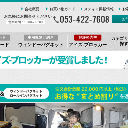
会社概要
お買い物ガイド
メディア掲載情報
お
お気軽にお問合せください
お
営業時間：10:00～18:00
ード
車用虫除け網戸
好評発売中
カテゴ
探
ード
ウィンドーバグネット
アイズ-ブロッカー