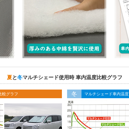
夏
と
冬
マルチシェード使用時 車内温度比較グラフ
冬
比較グラフ
マルチシェード車内温度