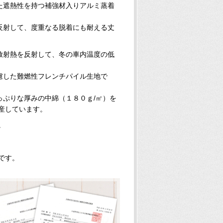
た遮熱性を持つ補強材入りアルミ蒸着
反射して、度重なる脱着にも耐える丈
放射熱を反射して、冬の車内温度の低
慮した難燃性フレンチパイル生地で
っぷりな厚みの中綿（１８０ｇ/㎡）を
産しています。
。
です。