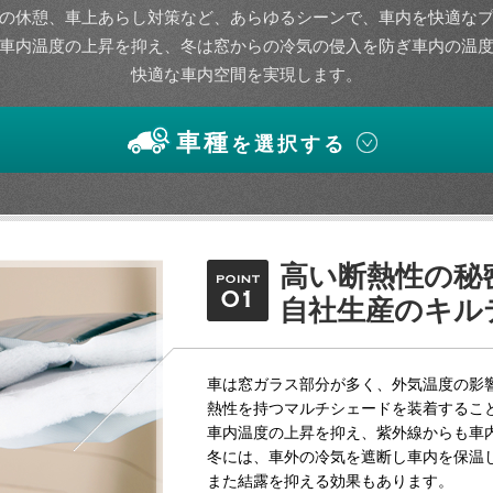
の休憩、車上あらし対策など、あらゆるシーンで、車内を快適な
車内温度の上昇を抑え、冬は窓からの冷気の侵入を防ぎ車内の温
快適な車内空間を実現します。
車種
を選択する
高い断熱性の秘
自社生産のキル
車は窓ガラス部分が多く、外気温度の影
熱性を持つマルチシェードを装着するこ
車内温度の上昇を抑え、紫外線からも車
冬には、車外の冷気を遮断し車内を保温
また結露を抑える効果もあります。